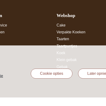
n
Webshop
vice
Cake
den
Verpakte Koeken
Taarten
Taartpuntjes
Koek
Klein gebak
Gebak
cookie opties
later opn
ie