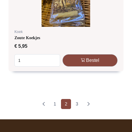
Koek
Zoute Koekjes
€
5,95
Bestel
(current)
1
2
3