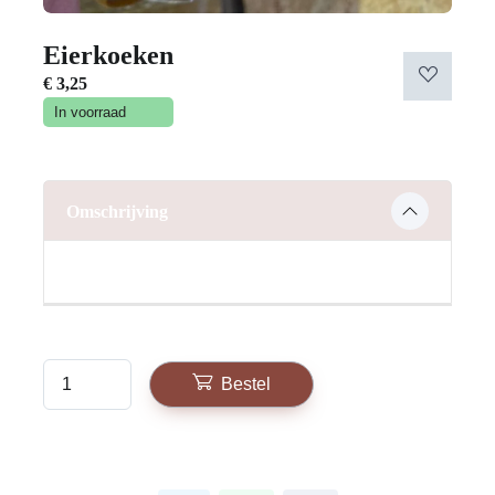
Eierkoeken
€
3,25
In voorraad
Omschrijving
Bestel