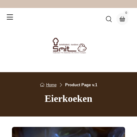
0
Home
Product Page v.1
Eierkoeken