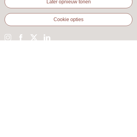
later opnieuw tonen
cookie opties
Algemeen
Klantenservice
Voorwaarden
Privacy
Cookies
Favorieten
Webshop
Cake
Verpakte Koeken