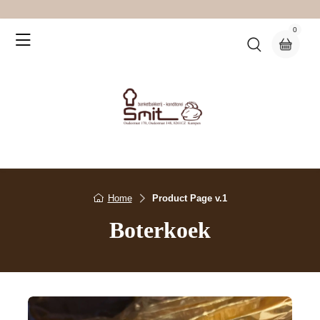
0
Home
Product Page v.1
Boterkoek