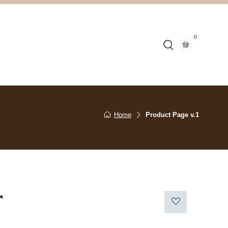
0
n
Home
Product Page v.1
r