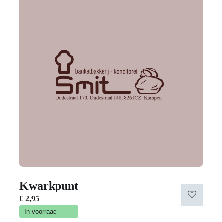
Kwarkpunt
€
2,95
In voorraad