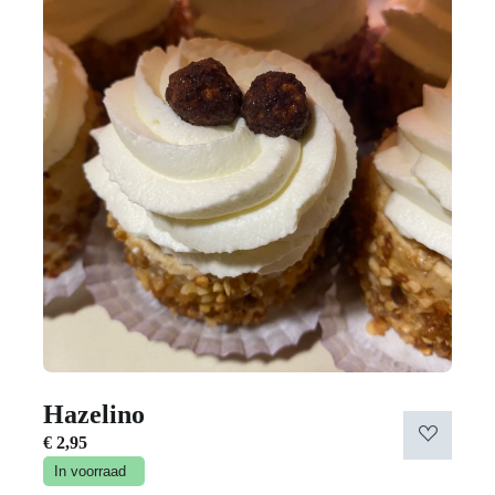
Hazelino
€
2,95
In voorraad